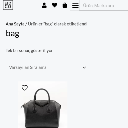
U
H
S
İçeriğe
Ara
s
e
h
atla
e
a
o
r
r
p
t
p
Ana Sayfa
/ Ürünler “bag” olarak etiketlendi
i
bag
n
g
-
b
Tek bir sonuç gösteriliyor
a
g