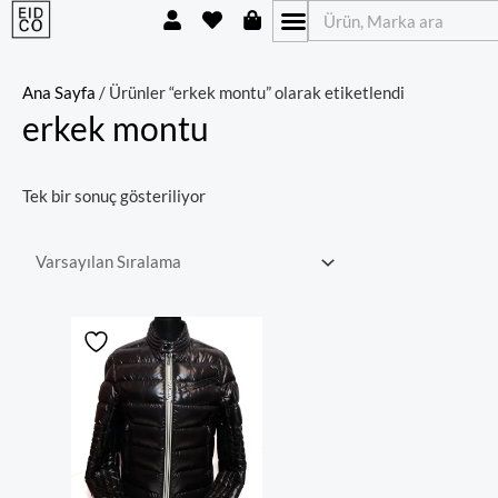
U
H
S
İçeriğe
Ara
s
e
h
atla
e
a
o
r
r
p
t
p
Ana Sayfa
/ Ürünler “erkek montu” olarak etiketlendi
i
erkek montu
n
g
-
b
Tek bir sonuç gösteriliyor
a
g