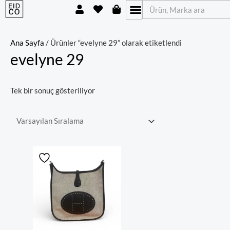
U
H
S
İçeriğe
Ara
s
e
h
atla
e
a
o
r
r
p
t
p
Ana Sayfa
/ Ürünler “evelyne 29” olarak etiketlendi
i
evelyne 29
n
g
-
b
Tek bir sonuç gösteriliyor
a
g