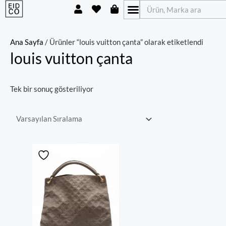
U
H
S
İçeriğe
Ara
s
e
h
atla
e
a
o
r
r
p
t
p
Ana Sayfa
/ Ürünler “louis vuitton çanta” olarak etiketlendi
i
louis vuitton çanta
n
g
-
b
Tek bir sonuç gösteriliyor
a
g