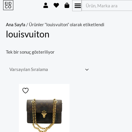
U
H
S
İçeriğe
Ara
s
e
h
atla
e
a
o
r
r
p
t
p
Ana Sayfa
/ Ürünler “louisvuiton” olarak etiketlendi
i
louisvuiton
n
g
-
b
Tek bir sonuç gösteriliyor
a
g