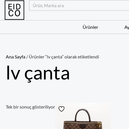
İçeriğe
Ara
atla
Ürünler
Ay
Ana Sayfa
/ Ürünler “lv çanta” olarak etiketlendi
lv çanta
Tek bir sonuç gösteriliyor