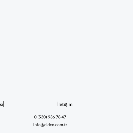
si
İletişim
0 (530) 936 78 47
info@eidco.com.tr