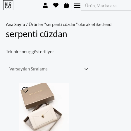
U
H
S
İçeriğe
Ara
s
e
h
atla
e
a
o
r
r
p
t
p
Ana Sayfa
/ Ürünler “serpenti cüzdan” olarak etiketlendi
i
serpenti cüzdan
n
g
-
b
Tek bir sonuç gösteriliyor
a
g