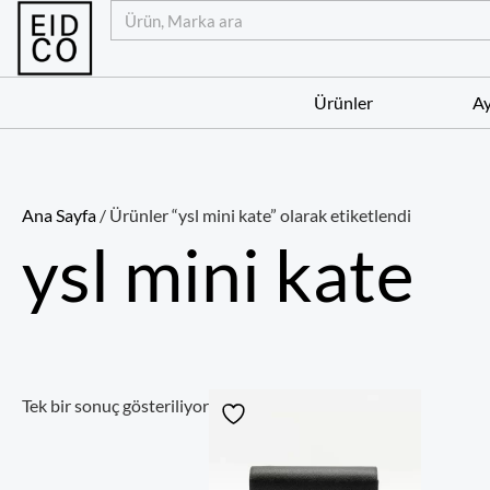
İçeriğe
Ara
atla
Ürünler
Ay
Ana Sayfa
/ Ürünler “ysl mini kate” olarak etiketlendi
ysl mini kate
Tek bir sonuç gösteriliyor