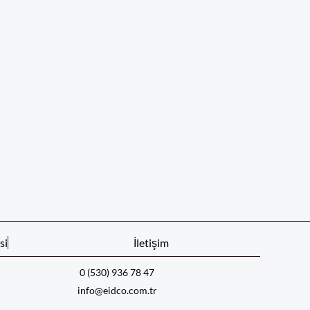
si
İletişim
0 (530) 936 78 47
info@eidco.com.tr