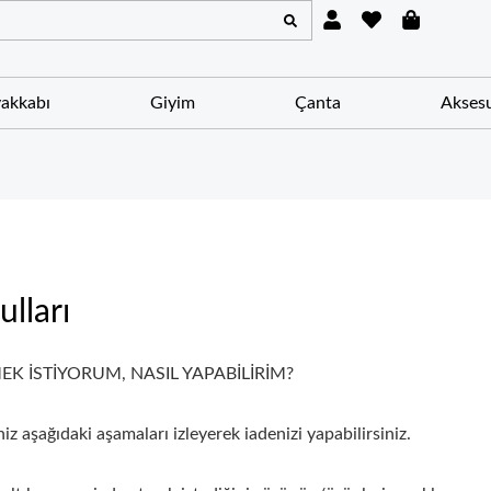
U
H
S
s
e
h
e
a
o
r
r
p
t
p
akkabı
Giyim
Çanta
Akses
i
n
g
-
b
a
g
lları
EK İSTİYORUM, NASIL YAPABİLİRİM?
iz aşağıdaki aşamaları izleyerek iadenizi yapabilirsiniz.