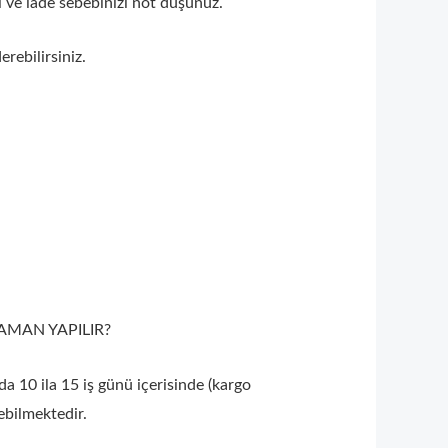
ı ve iade sebebinizi not düşünüz.
erebilirsiniz.
 ZAMAN YAPILIR?
a 10 ila 15 iş günü içerisinde (kargo
rebilmektedir.