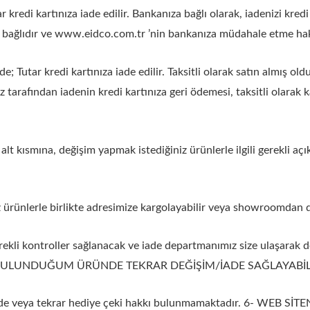
r kredi kartınıza iade edilir. Bankanıza bağlı olarak, iadenizi kred
 bağlıdır ve www.eidco.com.tr ’nin bankanıza müdahale etme hak
rde; Tutar kredi kartınıza iade edilir. Taksitli olarak satın almış 
 tarafından iadenin kredi kartınıza geri ödemesi, taksitli olarak 
n alt kısmına, değişim yapmak istediğiniz ürünlerle ilgili gerekli aç
z ürünlerle birlikte adresimize kargolayabilir veya showroomdan de
rekli kontroller sağlanacak ve iade departmanımız size ulaşarak d
İMDE BULUNDUĞUM ÜRÜNDE TEKRAR DEĞİŞİM/İADE SAĞLAYABİL
 iade veya tekrar hediye çeki hakkı bulunmamaktadır. 6- WEB