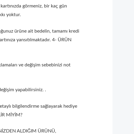
i kartınızda görmeniz, bir kaç gün
kı yoktur.
olduğunuz ürüne ait bedelin, tamamı kredi
kartınıza yansıtılmaktadır. 4- ÜRÜN
ıklamaları ve değişim sebebinizi not
ğişim yapabilirsiniz. .
etaylı bilgilendirme sağlayarak hediye
İR MİYİM?
 SİTENİZDEN ALDIĞIM ÜRÜNÜ,