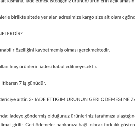
ın alt kısmına, iade etmek istediğiniz ürünün/ürünlerin açıklamasın
lerle birlikte sitede yer alan adresimize kargo size ait olarak gönd
NELERDİR?
ınabilir özelliğini kaybetmemiş olması gerekmektedir.
lanılmış ürünlerin iadesi kabul edilmeyecektir.
 itibaren 7 iş günüdür.
göndericiye aittir. 3- İADE ETTİĞİM ÜRÜNÜN GERİ ÖDEMESİ NE
nda; iadeye göndermiş olduğunuz ürünleriniz tarafımıza ulaştığınd
limat girilir. Geri ödemeler bankanıza bağlı olarak farklılık göste