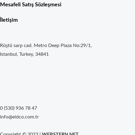
Mesafeli Satış Sözleşmesi
İletişim
Rüştü sarp cad. Metro Deep Plaza No:29/1,
Istanbul, Turkey, 34841
0 (530) 936 78 47
info@eidco.com.tr
Copyright © 2023 |
WEBSTERN.NET