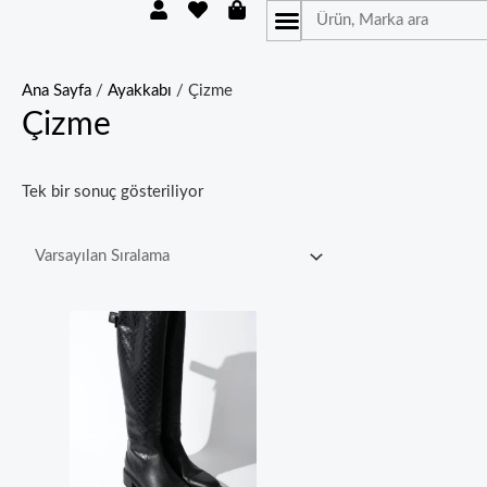
U
H
S
İçeriğe
Ara
s
e
h
atla
e
a
o
r
r
p
t
p
Ana Sayfa
/
Ayakkabı
/ Çizme
i
Çizme
n
g
-
b
Tek bir sonuç gösteriliyor
a
g