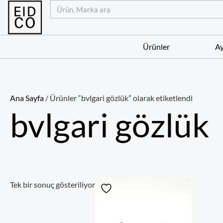
İçeriğe
Ara
atla
Ürünler
Ay
Ana Sayfa
/ Ürünler “bvlgari gözlük” olarak etiketlendi
bvlgari gözlük
Tek bir sonuç gösteriliyor