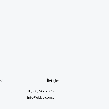
si
İletişim
0 (530) 936 78 47
info@eidco.com.tr