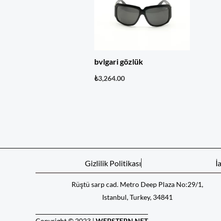
bvlgari gözlük
₺
3,264.00
Gizlilik Politikası
İ
Rüştü sarp cad. Metro Deep Plaza No:29/1,
Istanbul, Turkey, 34841
Copyright © 2023 |
WEBSTERN.NET