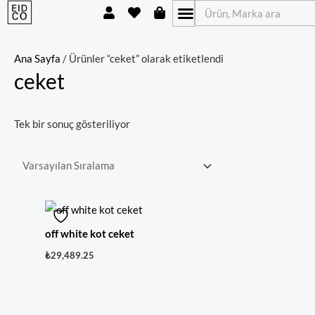
U
H
S
İçeriğe
Ara
s
e
h
atla
e
a
o
r
r
p
t
p
Ana Sayfa
/ Ürünler “ceket” olarak etiketlendi
i
ceket
n
g
-
b
Tek bir sonuç gösteriliyor
a
g
off white kot ceket
₺
29,489.25