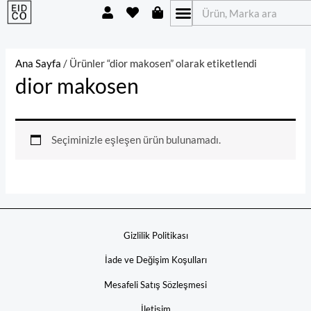
U
H
S
İçeriğe
Ara
s
e
h
atla
e
a
o
r
r
p
t
p
Ana Sayfa
/ Ürünler “dior makosen” olarak etiketlendi
i
dior makosen
n
g
-
b
a
Seçiminizle eşleşen ürün bulunamadı.
g
Gizlilik Politikası
İade ve Değişim Koşulları
Mesafeli Satış Sözleşmesi
İletişim