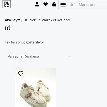
U
H
S
İçeriğe
Ara
s
e
h
atla
e
a
o
r
r
p
t
p
Ana Sayfa
/ Ürünler “ıd” olarak etiketlendi
i
ıd
n
g
-
b
Tek bir sonuç gösteriliyor
a
g