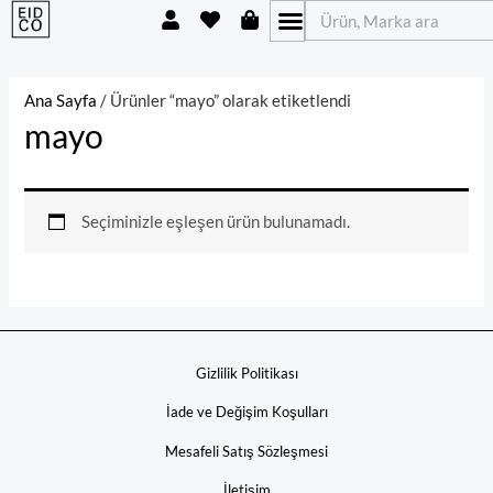
U
H
S
İçeriğe
Ara
s
e
h
atla
e
a
o
r
r
p
t
p
Ana Sayfa
/ Ürünler “mayo” olarak etiketlendi
i
mayo
n
g
-
b
a
Seçiminizle eşleşen ürün bulunamadı.
g
Gizlilik Politikası
İade ve Değişim Koşulları
Mesafeli Satış Sözleşmesi
İletişim