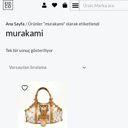
U
H
S
İçeriğe
Ara
s
e
h
atla
e
a
o
r
r
p
t
p
Ana Sayfa
/ Ürünler “murakami” olarak etiketlendi
i
murakami
n
g
-
b
Tek bir sonuç gösteriliyor
a
g