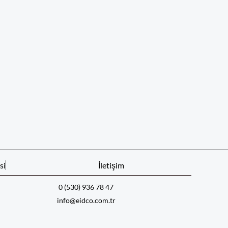
si
İletişim
0 (530) 936 78 47
info@eidco.com.tr