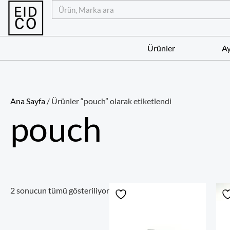
İçeriğe
Ara
atla
Ürünler
Ay
Ana Sayfa
/ Ürünler “pouch” olarak etiketlendi
pouch
2 sonucun tümü gösteriliyor