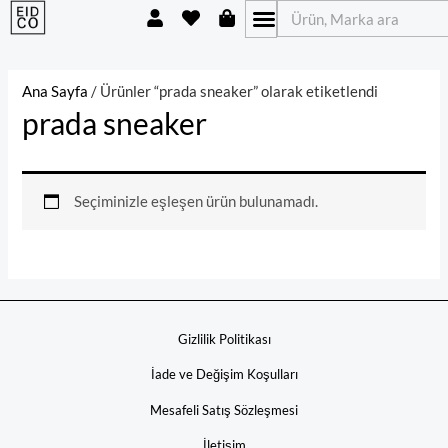
U
H
S
İçeriğe
Ara
s
e
h
atla
e
a
o
r
r
p
t
p
Ana Sayfa
/ Ürünler “prada sneaker” olarak etiketlendi
i
prada sneaker
n
g
-
b
a
Seçiminizle eşleşen ürün bulunamadı.
g
Gizlilik Politikası
İade ve Değişim Koşulları
Mesafeli Satış Sözleşmesi
İletişim