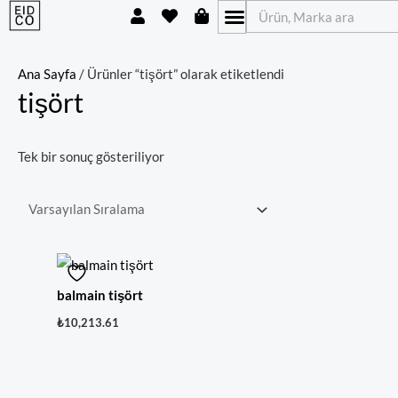
U
H
S
İçeriğe
Ara
s
e
h
atla
e
a
o
r
r
p
t
p
Ana Sayfa
/ Ürünler “tişört” olarak etiketlendi
i
tişört
n
g
-
b
Tek bir sonuç gösteriliyor
a
g
balmain tişört
₺
10,213.61