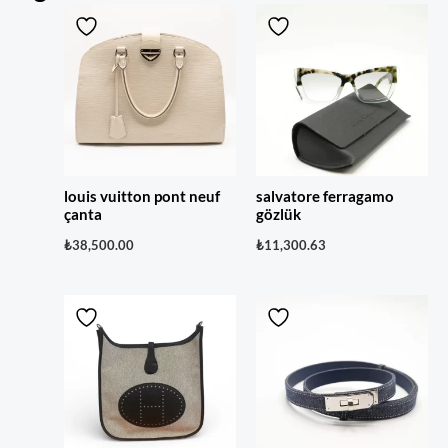
louis vuitton pont neuf
salvatore ferragamo
çanta
gözlük
₺
38,500.00
₺
11,300.63