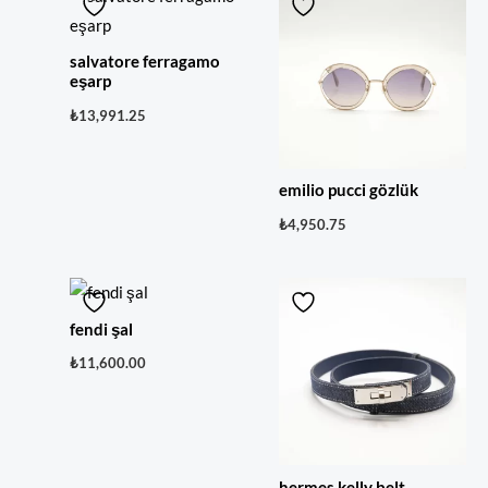
salvatore ferragamo
eşarp
₺
13,991.25
emilio pucci gözlük
₺
4,950.75
fendi şal
₺
11,600.00
hermes kelly belt