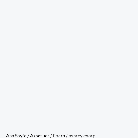
Ana Sayfa
/
Aksesuar
/
Eşarp
/ asprey eşarp