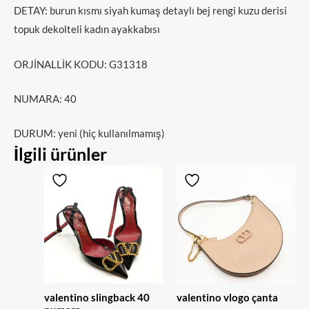
DETAY: burun kısmı siyah kumaş detaylı bej rengi kuzu derisi
topuk dekolteli kadın ayakkabısı
ORJİNALLİK KODU: G31318
NUMARA: 40
DURUM: yeni (hiç kullanılmamış)
İlgili ürünler
valentino slingback 40
valentino vlogo çanta