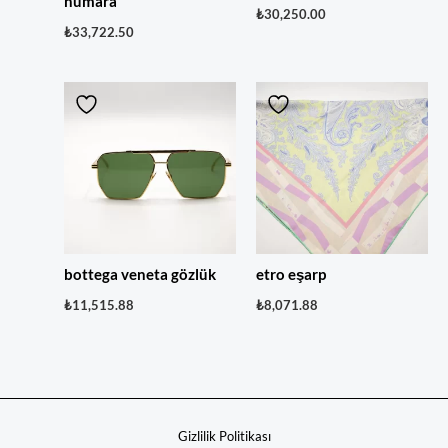
numara
₺
30,250.00
₺
33,722.50
bottega veneta gözlük
etro eşarp
₺
11,515.88
₺
8,071.88
Gizlilik Politikası