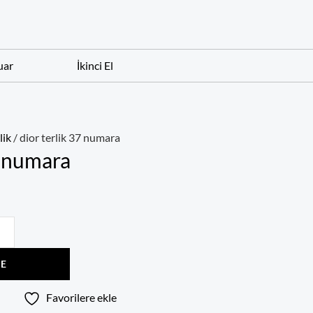
uar
İkinci El
lik
/ dior terlik 37 numara
7 numara
LE
Favorilere ekle