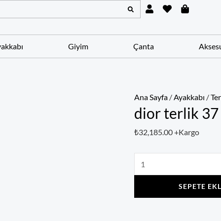
U
H
S
dior
s
e
h
terlik
e
a
o
r
r
p
37
t
p
akkabı
Giyim
Çanta
Akses
i
numara
n
adet
g
-
b
a
Ana Sayfa
/
Ayakkabı
/
Ter
g
dior terlik 3
₺
32,185.00
+Kargo
SEPETE EK