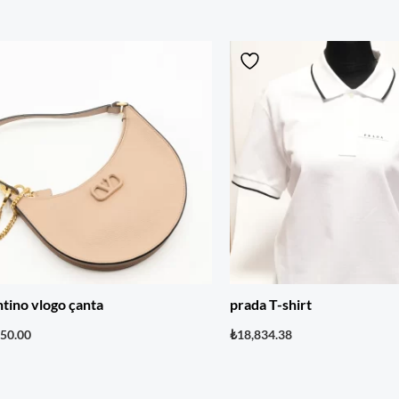
ntino vlogo çanta
prada T-shirt
250.00
₺
18,834.38