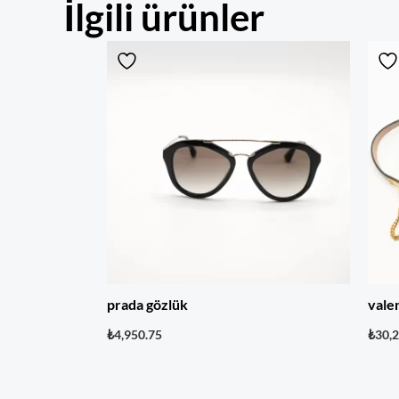
İlgili ürünler
prada gözlük
vale
₺
4,950.75
₺
30,