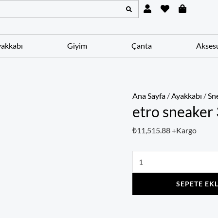
U
H
S
etro
s
e
h
sneaker
e
a
o
r
r
p
37
t
p
akkabı
Giyim
Çanta
Akses
i
numara
n
adet
g
-
b
a
Ana Sayfa
/
Ayakkabı
/
Sn
g
etro sneaker
₺
11,515.88
+Kargo
SEPETE EK