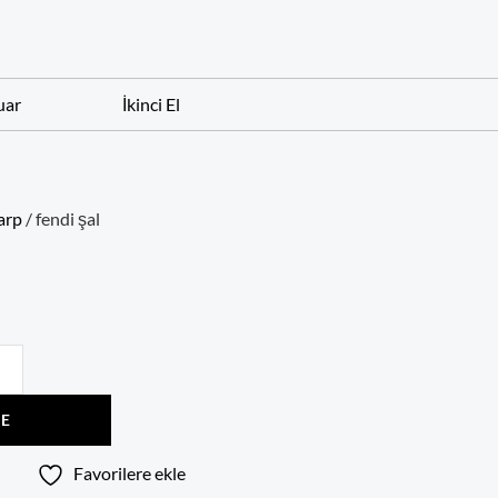
uar
İkinci El
arp
/ fendi şal
LE
Favorilere ekle