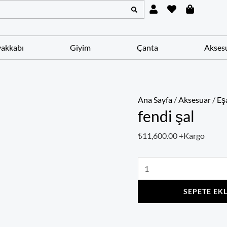
U
H
S
fendi
s
e
h
şal
e
a
o
r
r
p
adet
t
p
akkabı
Giyim
Çanta
Akses
i
n
g
-
b
a
Ana Sayfa
/
Aksesuar
/
Eş
g
fendi şal
₺
11,600.00
+Kargo
SEPETE EK