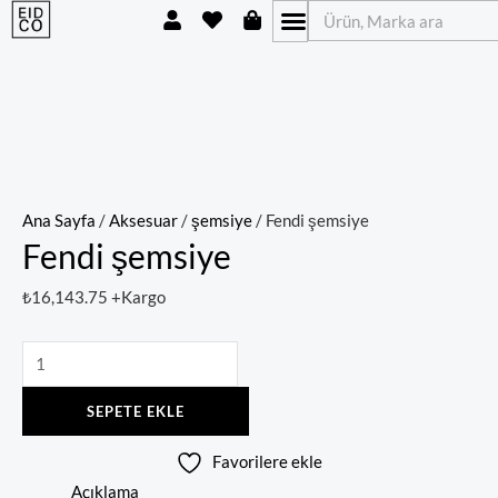
U
H
S
İçeriğe
Fendi
Ara
s
e
h
atla
şemsiye
e
a
o
r
r
p
adet
t
p
i
n
g
-
b
a
Ana Sayfa
/
Aksesuar
/
şemsiye
/ Fendi şemsiye
g
Fendi şemsiye
₺
16,143.75
+Kargo
SEPETE EKLE
Favorilere ekle
Açıklama