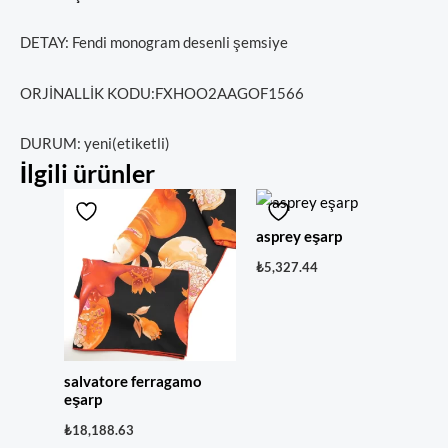
DETAY: Fendi monogram desenli şemsiye
ORJİNALLİK KODU:FXHOO2AAGOF1566
DURUM: yeni(etiketli)
İlgili ürünler
asprey eşarp
₺
5,327.44
salvatore ferragamo
eşarp
₺
18,188.63