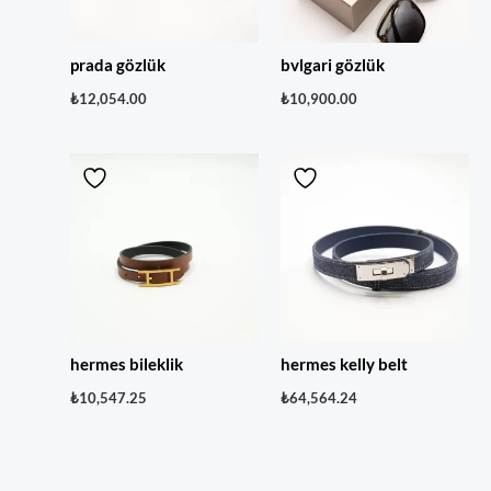
prada gözlük
bvlgari gözlük
₺
12,054.00
₺
10,900.00
hermes bileklik
hermes kelly belt
₺
10,547.25
₺
64,564.24