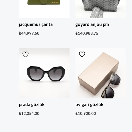
jacquemus çanta
goyard anjou pm
₺
44,997.50
₺
140,988.75
prada gözlük
bvlgari gözlük
₺
12,054.00
₺
10,900.00