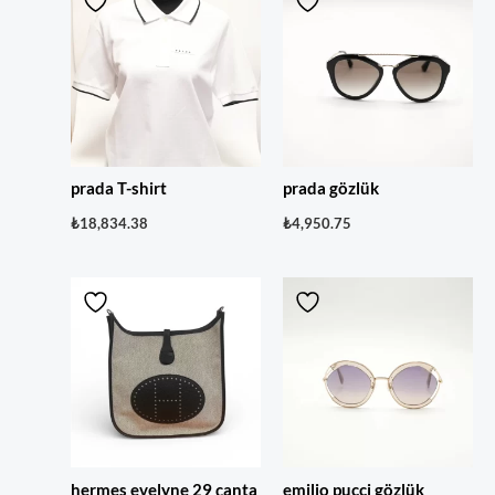
prada T-shirt
prada gözlük
₺
18,834.38
₺
4,950.75
hermes evelyne 29 çanta
emilio pucci gözlük