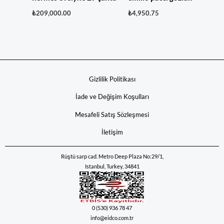
₺
209,000.00
₺
4,950.75
Gizlilik Politikası
İade ve Değişim Koşulları
Mesafeli Satış Sözleşmesi
İletişim
Rüştü sarp cad. Metro Deep Plaza No:29/1,
Istanbul, Turkey, 34841
0 (530) 936 78 47
info@eidco.com.tr