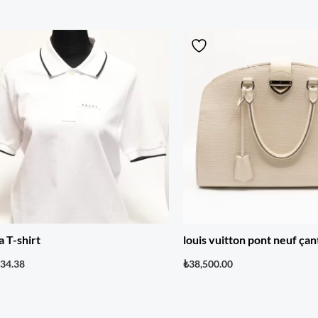
a T-shirt
louis vuitton pont neuf çan
834.38
₺
38,500.00