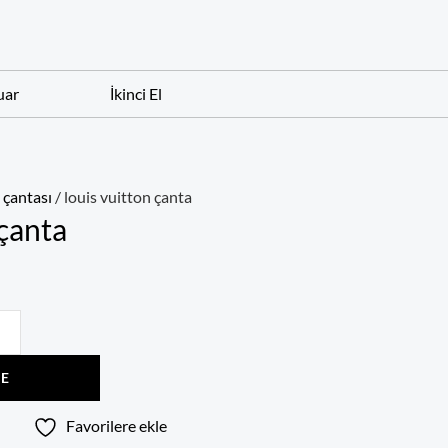
uar
İkinci El
çantası
/ louis vuitton çanta
 çanta
LE
Favorilere ekle