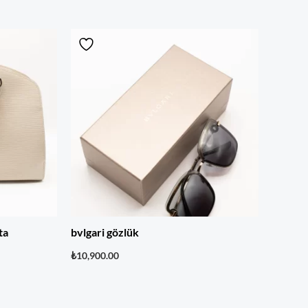
ta
bvlgari gözlük
₺
10,900.00