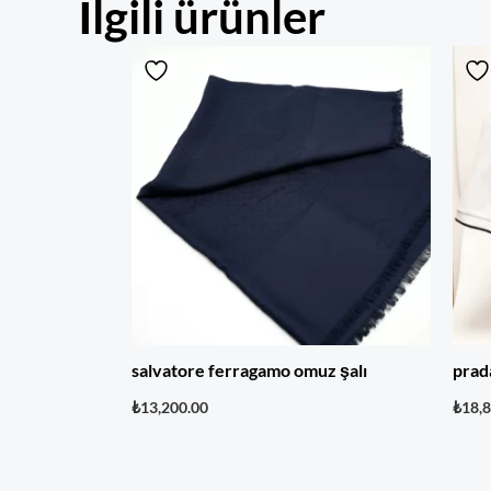
İlgili ürünler
salvatore ferragamo omuz şalı
prad
₺
13,200.00
₺
18,