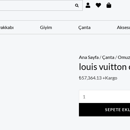
U
H
S
louis
s
e
h
vuitton
e
a
o
r
r
p
çanta
t
p
akkabı
Giyim
Çanta
Akses
i
adet
n
g
-
b
a
Ana Sayfa
/
Çanta
/
Omuz 
g
louis vuitton
₺
57,364.13
+Kargo
SEPETE EK