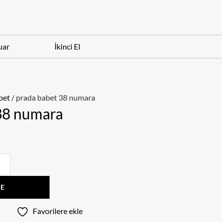
uar
İkinci El
bet
/ prada babet 38 numara
38 numara
LE
Favorilere ekle