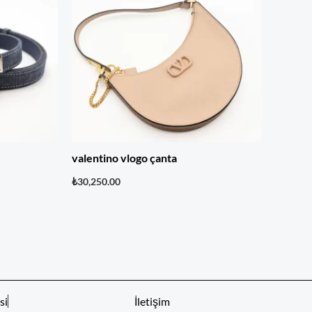
valentino vlogo çanta
₺
30,250.00
si
İletişim