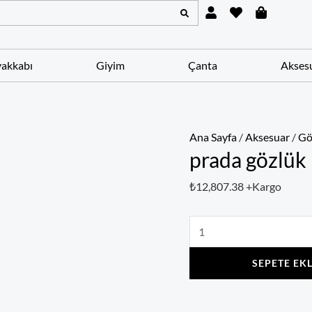
U
H
S
prada
s
e
h
gözlük
e
a
o
r
r
p
adet
t
p
akkabı
Giyim
Çanta
Akses
i
n
g
-
b
a
Ana Sayfa
/
Aksesuar
/
Gö
g
prada gözlük
₺
12,807.38
+Kargo
SEPETE EK