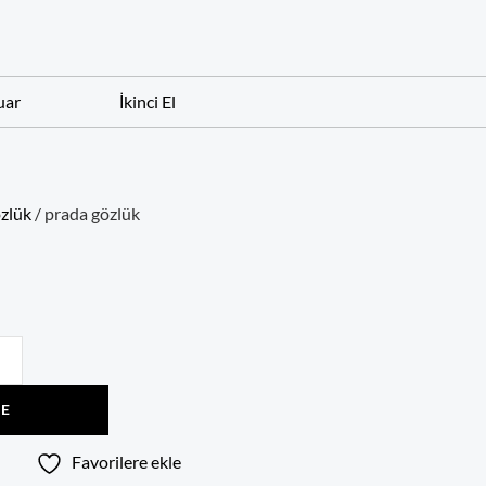
uar
İkinci El
zlük
/ prada gözlük
LE
Favorilere ekle