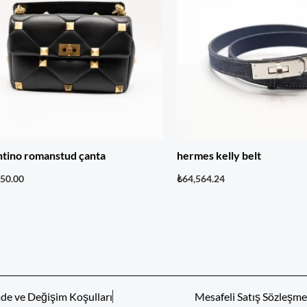
ntino romanstud çanta
hermes kelly belt
750.00
₺
64,564.24
ade ve Değişim Koşulları
Mesafeli Satış Sözleşme