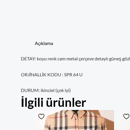
Açıklama
DETAY: koyu renk cam metal çerçeve detaylı güneş göz
ORJİNALL
İK K
ODU : SPR 64 U
DURUM: ikinciel (çok iyi)
İlgili ürünler