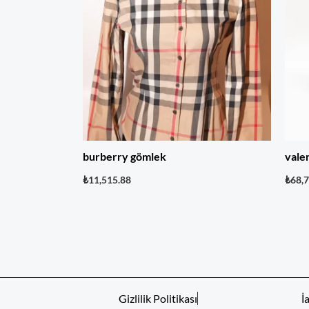
burberry gömlek
vale
₺
11,515.88
₺
68,
Gizlilik Politikası
İ