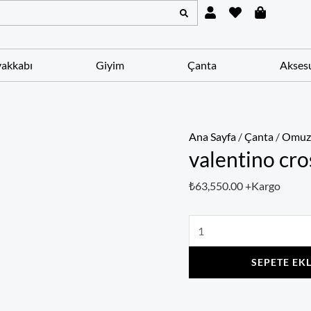
U
H
S
valentino
s
e
h
crossbody
e
a
o
r
r
p
adet
t
p
akkabı
Giyim
Çanta
Akses
i
n
g
-
b
a
Ana Sayfa
/
Çanta
/
Omuz 
g
valentino cr
₺
63,550.00
+Kargo
SEPETE EK