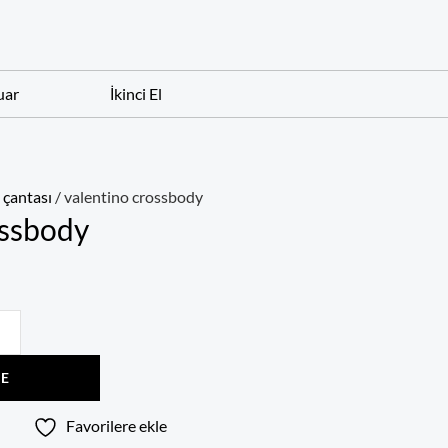
uar
İkinci El
çantası
/ valentino crossbody
ossbody
LE
Favorilere ekle