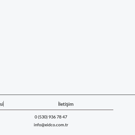
si
İletişim
0 (530) 936 78 47
info@eidco.com.tr