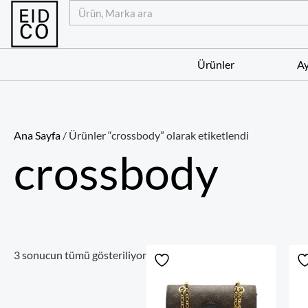
İçeriğe
Ara
atla
Ürünler
Ay
Ana Sayfa
/ Ürünler “crossbody” olarak etiketlendi
crossbody
3 sonucun tümü gösteriliyor