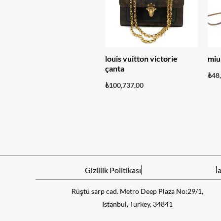
louis vuitton victorie
miu
çanta
₺
48
₺
100,737.00
Gizlilik Politikası
İ
Rüştü sarp cad. Metro Deep Plaza No:29/1,
Istanbul, Turkey, 34841