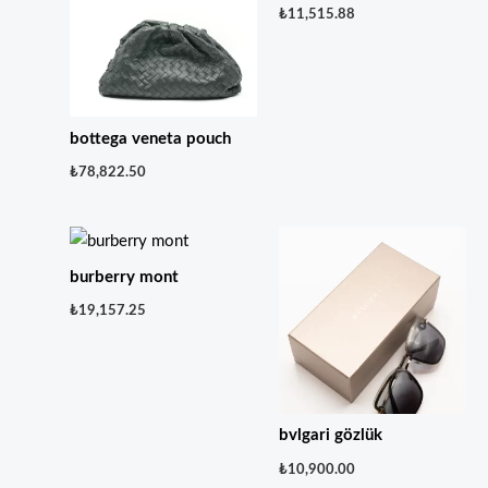
₺
11,515.88
bottega veneta pouch
₺
78,822.50
burberry mont
₺
19,157.25
bvlgari gözlük
₺
10,900.00