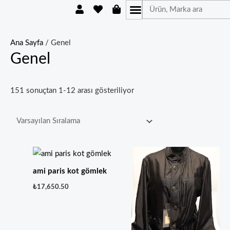
U
H
S
İçeriğe
Ara
s
e
h
atla
e
a
o
r
r
p
t
p
Ana Sayfa
/ Genel
i
Genel
n
g
-
b
151 sonuçtan 1-12 arası gösteriliyor
a
g
ami paris kot gömlek
₺
17,650.50