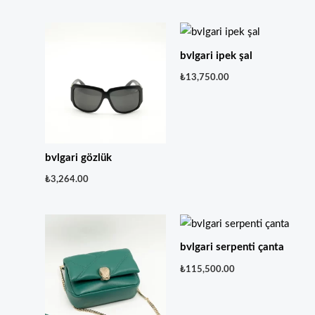
bvlgari ipek şal
₺
13,750.00
bvlgari gözlük
₺
3,264.00
bvlgari serpenti çanta
₺
115,500.00