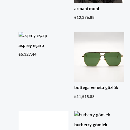
armani mont
₺
12,376.88
asprey eşarp
₺
5,327.44
bottega veneta gözlük
₺
11,515.88
burberry gömlek