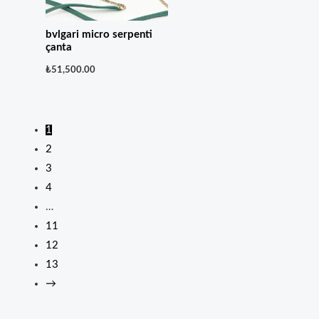
bvlgari micro serpenti
çanta
₺
51,500.00
1
2
3
4
…
11
12
13
→